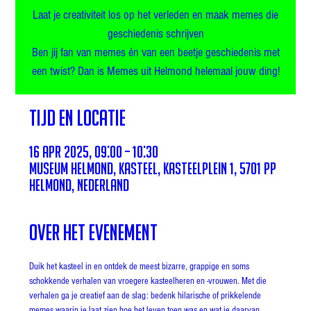
Laat je creativiteit los op het verleden en maak memes die
geschiedenis schrijven
Ben jij fan van memes én van een beetje geschiedenis met
een twist? Dan is Memes uit Helmond helemaal jouw ding!
Tijd en locatie
16 apr 2025, 09:00 – 10:30
Museum Helmond, Kasteel, Kasteelplein 1, 5701 PP
Helmond, Nederland
Over het evenement
Duik het kasteel in en ontdek de meest bizarre, grappige en soms 
schokkende verhalen van vroegere kasteelheren en -vrouwen. Met die 
verhalen ga je creatief aan de slag: bedenk hilarische of prikkelende 
memes waarin je laat zien hoe het leven toen was en wat je daarvan 