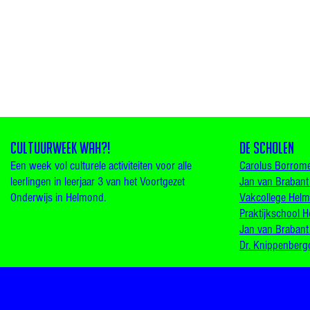
De scholen
CULTUURWEEK WAH?!
Een week vol culturele activiteiten voor alle
Carolus Borrome
leerlingen in leerjaar 3 van het Voortgezet
Jan van Brabant
Onderwijs in Helmond.
Vakcollege Hel
Praktijkschool 
Jan van Brabant
Dr. Knippenberg
Cultuur Contact | Deamer Media Design