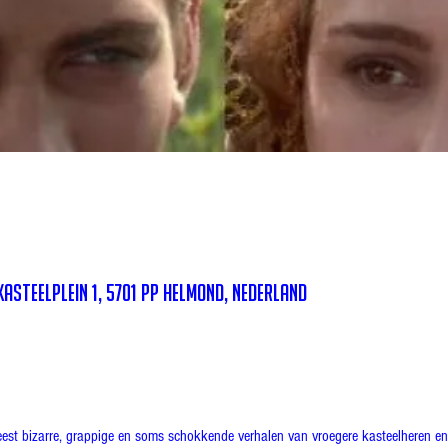
asteelplein 1, 5701 PP Helmond, Nederland
eest bizarre, grappige en soms schokkende verhalen van vroegere kasteelheren en 