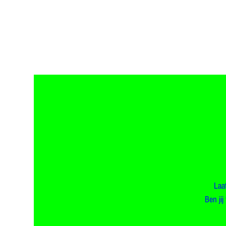
Laa
Ben ji