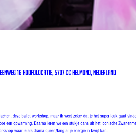
enweg 16 hoofdlocatie, 5707 CC Helmond, Nederland
 lachen, deze ballet workshop, maar ik weet zeker dat je het super leuk gaat vin
voor een opwarming. Daarna leren we een stukje dans uit het iconische Zwanenmeer
workshop waar je als drama queen/king al je energie in kwijt kan.