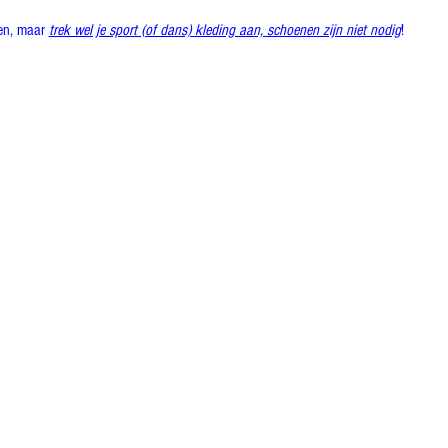
en, maar 
trek wel je sport (of dans) kleding aan, schoenen zijn niet nodig
! 